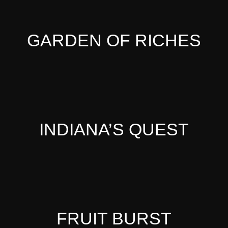
GARDEN OF RICHES
INDIANA’S QUEST
FRUIT BURST