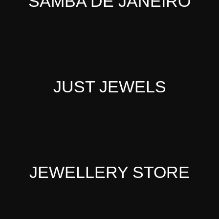
SAMBA DE JANEIRO
JUST JEWELS
JEWELLERY STORE