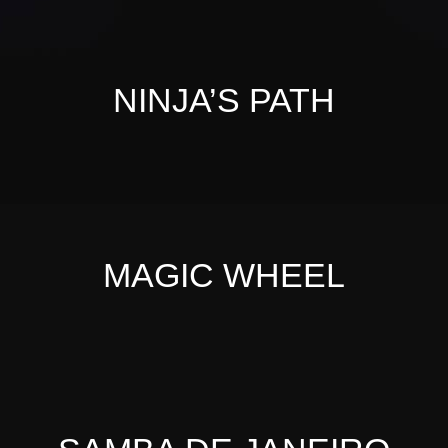
NINJA’S PATH
MAGIC WHEEL