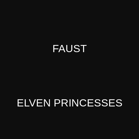
FAUST
ELVEN PRINCESSES