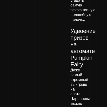
угадать
самую
эффективную
волшебную
палочку.
Удвоение
призов
на
автомате
Pumpkin
Fairy
Даже
самый
скромный
выигрыш
на
слоте
Чаровница
можно