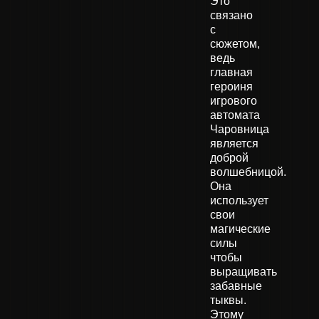
Это
связано
с
сюжетом,
ведь
главная
героиня
игрового
автомата
Чаровница
является
доброй
волшебницой.
Она
использует
свои
магические
силы
чтобы
выращивать
забавные
тыквы.
Этому