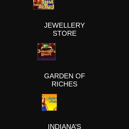
JEWELLERY
STORE
GARDEN OF
RICHES
INDIANA’S