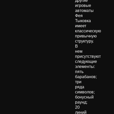
другие
игровые
автоматы
Фея
Тыковка
имеет
классическую
привычную
структуру.
В
нем
присутствуют
следующие
элементы:
пять
барабанов;
три
ряда
символов;
бонусный
раунд;
20
линий