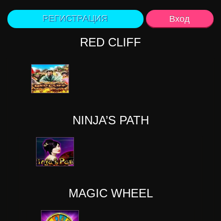
РЕГИСТРАЦИЯ
Вход
RED CLIFF
NINJA’S PATH
MAGIC WHEEL