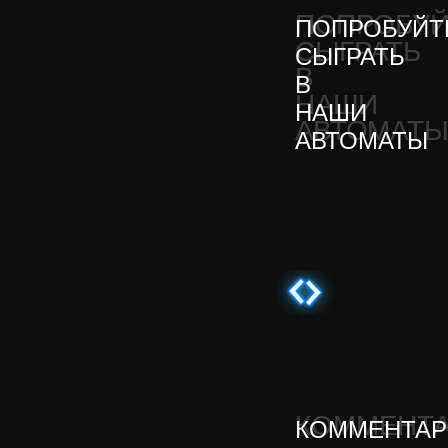
ПОПРОБУЙТ
СЫГРАТЬ
В
НАШИ
АВТОМАТЫ
Aztec Treasur
Red Cliff
Coin of Apollo
Elven Princes
Fruit Burst
Pumpkin Fair
Lucky Haunte
Magic Money
Indiana’s Que
Jewellery Sto
Brutal Santa
Chicago
Faust
Just Jewels
Garden of Ri
Dragon Warri
Samba de Jan
Ninja’s Path
Crown And An
Magic Wheel
Aztec Treasur
Red Cliff
Coin of Apollo
Elven Princes
Fruit Burst
Pumpkin Fair
Lucky Haunte
Magic Money
Indiana’s Que
Jewellery Sto
Brutal Santa
Chicago
Faust
Just Jewels
Garden of Ri
Dragon Warri
Samba de Jan
Ninja’s Path
Crown And An
Magic Wheel
Aztec Treasur
ДЕМО
ДЕМО
ДЕМО
ДЕМО
ДЕМО
ДЕМО
ДЕМО
ДЕМО
ДЕМО
ДЕМО
ДЕМО
ДЕМО
ДЕМО
ДЕМО
ДЕМО
ДЕМО
ДЕМО
ДЕМО
ДЕМО
ДЕМО
ДЕМО
ДЕМО
ДЕМО
ДЕМО
ДЕМО
ДЕМО
ДЕМО
ДЕМО
ДЕМО
ДЕМО
ДЕМО
ДЕМО
ДЕМО
ДЕМО
ДЕМО
ДЕМО
ДЕМО
ДЕМО
ДЕМО
ДЕМО
ДЕМО
ИГРАТЬ
ИГРАТЬ
ИГРАТЬ
ИГРАТЬ
ИГРАТЬ
ИГРАТЬ
ИГРАТЬ
ИГРАТЬ
ИГРАТЬ
ИГРАТЬ
ИГРАТЬ
ИГРАТЬ
ИГРАТЬ
ИГРАТЬ
ИГРАТЬ
ИГРАТЬ
ИГРАТЬ
ИГРАТЬ
ИГРАТЬ
ИГРАТЬ
ИГРАТЬ
ИГРАТЬ
ИГРАТЬ
ИГРАТЬ
ИГРАТЬ
ИГРАТЬ
ИГРАТЬ
ИГРАТЬ
ИГРАТЬ
ИГРАТЬ
ИГРАТЬ
ИГРАТЬ
ИГРАТЬ
ИГРАТЬ
ИГРАТЬ
ИГРАТЬ
ИГРАТЬ
ИГРАТЬ
ИГРАТЬ
ИГРАТЬ
ИГРАТЬ
КОММЕНТАР