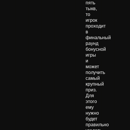
пять
тыкв,
то
игрок
проходит
в
финальный
раунд
бонусной
игры
и
может
получить
самый
крупный
приз.
Для
этого
ему
нужно
будет
правильно