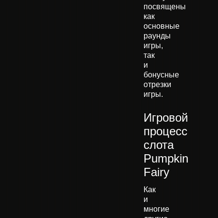
посвящены
как
основные
раунды
игры,
так
и
бонусные
отрезки
игры.
Игровой
процесс
слота
Pumpkin
Fairy
Как
и
многие