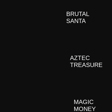
BRUTAL
SANTA
AZTEC
TREASURE
MAGIC
MONEY